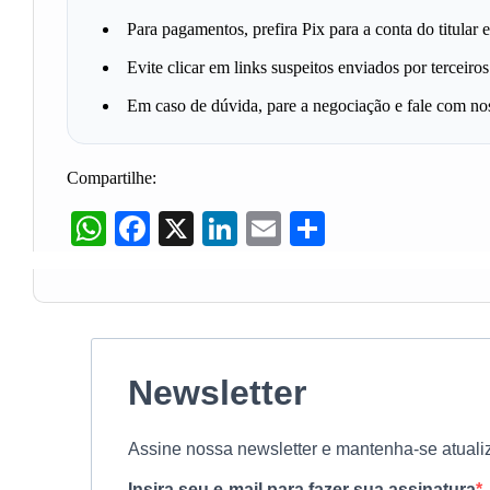
Para pagamentos, prefira Pix para a conta do titular
Evite clicar em links suspeitos enviados por terceiros
Em caso de dúvida, pare a negociação e fale com no
Compartilhe:
WhatsApp
Facebook
X
LinkedIn
Email
Share
Newsletter
Assine nossa newsletter e mantenha-se atuali
Insira seu e-mail para fazer sua assinatura