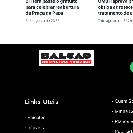
BH terá passeio gratuito
CMBH aprova pr
para celebrar reabertura
obriga agressor
da Praça do Papa
tratamento de a
7 de agosto de 2026
7 de agosto de 2026
- Quem S
Links Úteis
- Minha C
- Veículos
- Planos 
- Imóveis
- Publicid