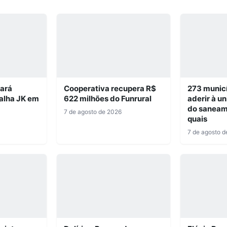
iará
Cooperativa recupera R$
273 munic
alha JK em
622 milhões do Funrural
aderir à u
do saneam
7 de agosto de 2026
quais
7 de agosto d