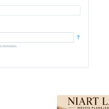
m
?
u formulário.