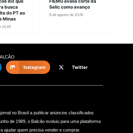
coe diz que
FIEMG avalia corte da
ra busca
Selic como avanço
lta do PT ao
6 de agosto de 2026
e Minas
e 2026
BALCÃO
Instagram
Twitter
jornal no Brasil a publicar anúncios classificados
unho de 1989, o Balcão evoluiu para uma plataforma
para ajudar quem precisa vender e comprar.