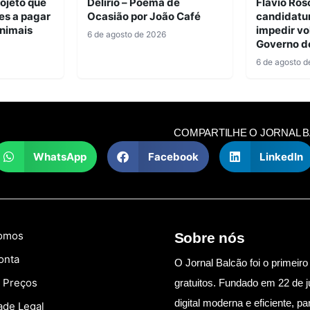
ojeto que
Delírio – Poema de
Flávio Ros
es a pagar
Ocasião por João Café
candidatu
nimais
impedir vo
6 de agosto de 2026
Governo d
6 de agosto d
COMPARTILHE O JORNAL 
WhatsApp
Facebook
LinkedIn
omos
Sobre nós
onta
O Jornal Balcão foi o primeiro 
e Preços
gratuitos. Fundado em 22 de j
digital moderna e eficiente, 
ade Legal