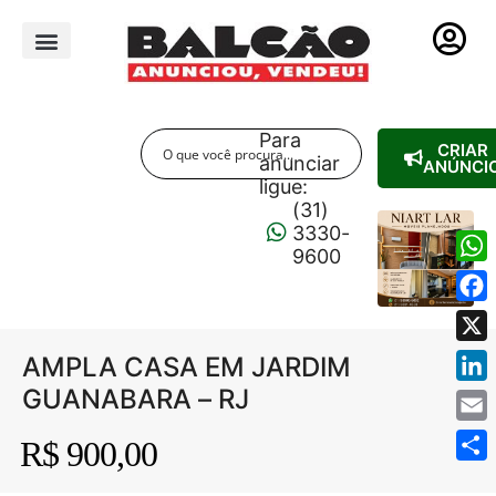
PUBLICIDADE LEGAL
Para
CRIAR
anunciar
ANÚNCI
ligue:
(31)
3330-
9600
Wha
Fac
X
AMPLA CASA EM JARDIM
GUANABARA – RJ
Link
Emai
R$ 900,00
Shar