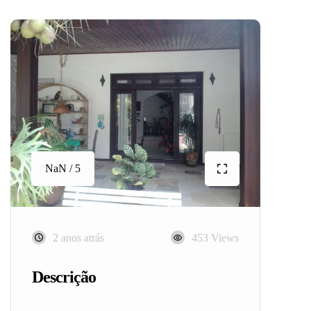
NaN / 5
2 anos atrás
453 Views
Descrição