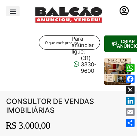
PUBLICIDADE LEGAL
Para
CRIAR
anunciar
ANÚNCI
ligue:
(31)
3330-
9600
Wha
Fac
X
CONSULTOR DE VENDAS
IMOBILIÁRIAS
Link
Emai
R$ 3.000,00
Shar