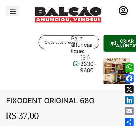
PUBLICIDADE LEGAL
Para
CRIAR
anunciar
ANÚNCI
ligue:
(31)
3330-
9600
Wha
Fac
X
FIXODENT ORIGINAL 68G
Link
R$ 37,00
Emai
Shar