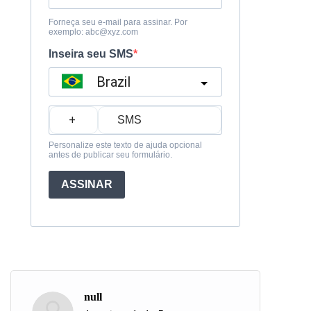
Forneça seu e-mail para assinar. Por
exemplo:
abc@xyz.com
Inseira seu SMS
Brazil
?
Personalize este texto de ajuda opcional
antes de publicar seu formulário.
ASSINAR
null