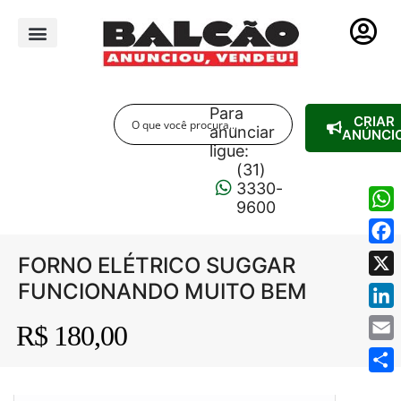
PUBLICIDADE LEGAL
Para
CRIAR
anunciar
ANÚNCI
ligue:
(31)
3330-
9600
Wha
Fac
FORNO ELÉTRICO SUGGAR
FUNCIONANDO MUITO BEM
X
Link
R$ 180,00
Emai
Shar