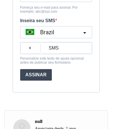
Forneça seu e-mail para assinar. Por
exemplo:
abc@xyz.com
Inseira seu SMS
Brazil
?
Personalize este texto de ajuda opcional
antes de publicar seu formulário.
ASSINAR
null
Anunciante desde: 2 anos