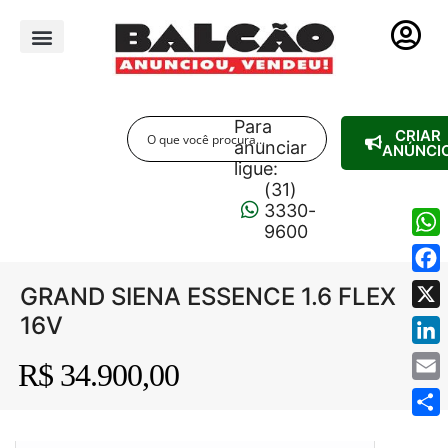
PUBLICIDADE LEGAL
Para
CRIAR
anunciar
ANÚNCI
ligue:
(31)
3330-
9600
Wha
Fac
GRAND SIENA ESSENCE 1.6 FLEX
16V
X
Link
R$ 34.900,00
Emai
Shar