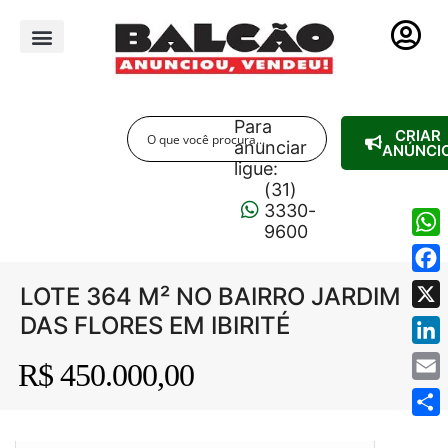
PUBLICIDADE LEGAL
Para
CRIAR
anunciar
ANÚNCI
ligue:
(31)
3330-
9600
Wha
Fac
LOTE 364 M² NO BAIRRO JARDIM
DAS FLORES EM IBIRITÉ
X
Link
R$ 450.000,00
NaN / 3
Emai
Shar