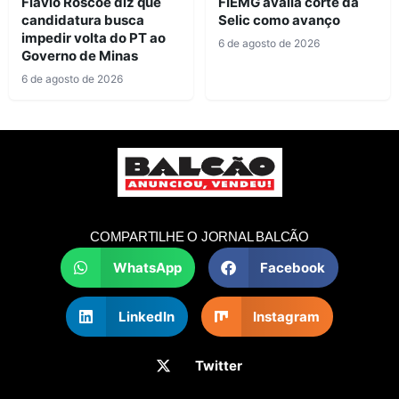
Flávio Roscoe diz que
FIEMG avalia corte da
candidatura busca
Selic como avanço
impedir volta do PT ao
6 de agosto de 2026
Governo de Minas
6 de agosto de 2026
COMPARTILHE O JORNAL BALCÃO
WhatsApp
Facebook
LinkedIn
Instagram
Twitter