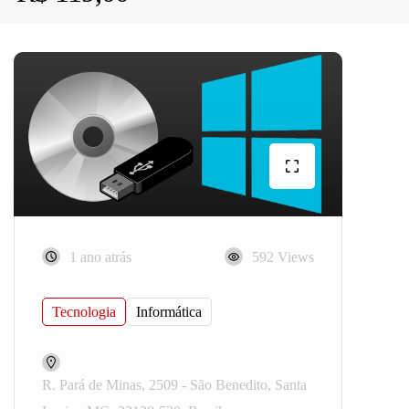
1 ano atrás
592 Views
Tecnologia
Informática
R. Pará de Minas, 2509 - São Benedito, Santa