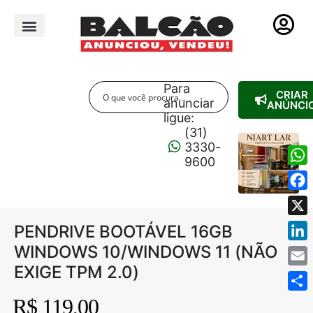
PUBLICIDADE LEGAL
Para
CRIAR
anunciar
ANÚNCI
ligue:
(31)
3330-
9600
Wha
Fac
X
PENDRIVE BOOTÁVEL 16GB
WINDOWS 10/WINDOWS 11 (NÃO
Link
EXIGE TPM 2.0)
Emai
Shar
R$ 119,00