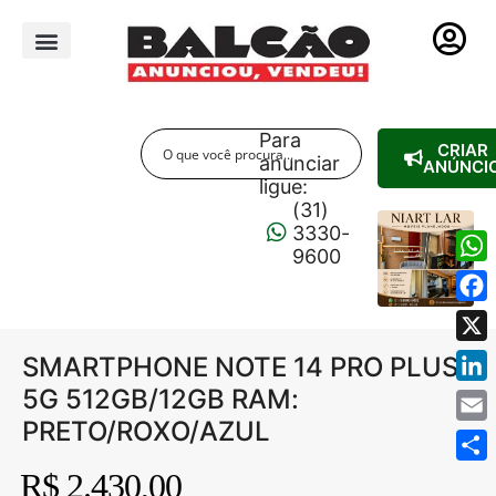
PUBLICIDADE LEGAL
Para
CRIAR
anunciar
ANÚNCI
ligue:
(31)
3330-
9600
Wha
Fac
X
SMARTPHONE NOTE 14 PRO PLUS
5G 512GB/12GB RAM:
Link
PRETO/ROXO/AZUL
Emai
Shar
R$ 2.430,00