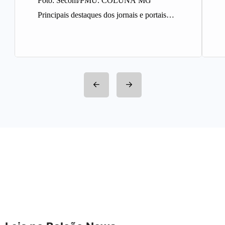
Foto: Secom/PMU. COLUNA MG
Principais destaques dos jornais e portais
integrantes da Rede Sindijori MG. Nova
Estação de…