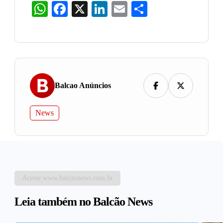
WhatsApp
Facebook
X
LinkedIn
Email
Share
Balcao Anúncios
News
Acesse www.balcaonews.com.br
Leia também no Balcão News