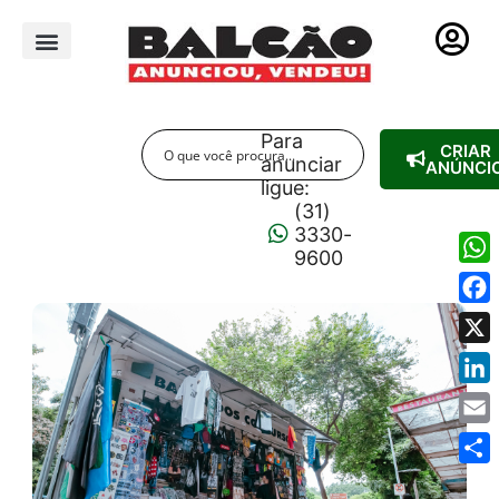
PUBLICIDADE LEGAL
Para
CRIAR
anunciar
ANÚNCI
ligue:
(31)
3330-
9600
Wha
Fac
X
Link
Emai
Shar