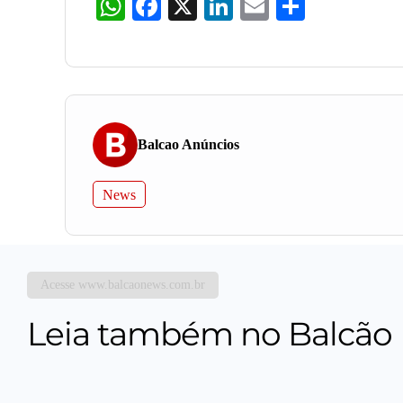
WhatsApp
Facebook
X
LinkedIn
Email
Share
Balcao Anúncios
News
Acesse www.balcaonews.com.br
Leia também no Balcão