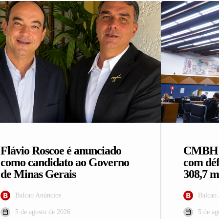
Flávio Roscoe é anunciado
CMBH a
como candidato ao Governo
com déf
de Minas Gerais
308,7 m
Balcao Anúncios
Balcao
5 de agosto de 2026
5 de ag