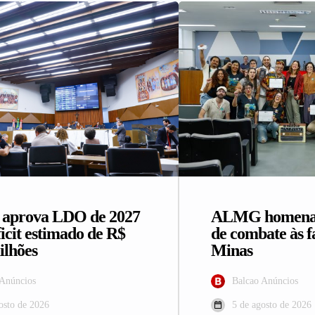
prova LDO de 2027
ALMG homenage
icit estimado de R$
de combate às 
ilhões
Minas
 Anúncios
Balcao Anúncios
osto de 2026
5 de agosto de 2026