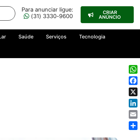
Para anunciar ligue:
CRIAR
(31) 3330-9600
ANÚNCIO
Lar
Saúde
Serviços
Tecnologia
Wha
Fac
X
Link
Emai
Shar