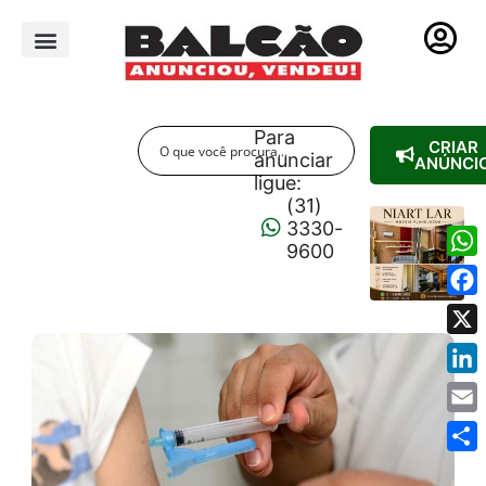
PUBLICIDADE LEGAL
Para
CRIAR
anunciar
ANÚNCI
ligue:
(31)
3330-
9600
Wha
Fac
X
Link
Emai
Shar