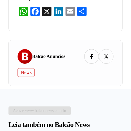
WhatsApp
Facebook
X
LinkedIn
Email
Share
Balcao Anúncios
News
Acesse www.balcaonews.com.br
Leia também no Balcão News