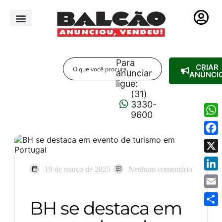
PUBLICIDADE LEGAL
Para
CRIAR
anunciar
ANÚNCI
ligue:
(31)
3330-
9600
Wha
Fac
X
19 de março de 2025
Nenhum comentário
Link
Emai
BH se destaca em
Shar