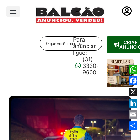
PUBLICIDADE LEGAL
Para
CRIAR
anunciar
ANÚNCI
ligue:
(31)
3330-
9600
Wha
Fac
X
Link
Emai
Shar