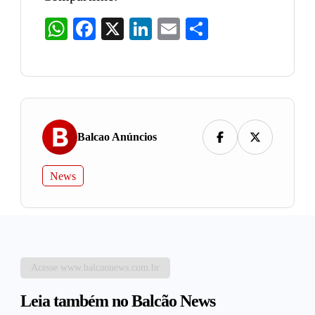
WhatsApp
Facebook
X
LinkedIn
Email
Share
Balcao Anúncios
News
Acesse www.balcaonews.com.br
Leia também no Balcão News