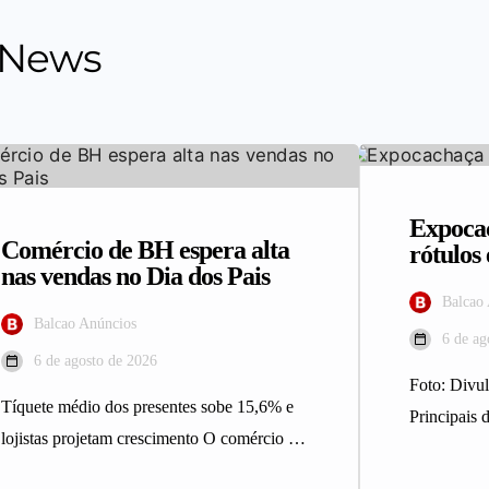
 News
Expocac
Comércio de BH espera alta
rótulo
nas vendas no Dia dos Pais
Balcao
Balcao Anúncios
6 de ag
6 de agosto de 2026
Foto: Div
Tíquete médio dos presentes sobe 15,6% e
Principais d
lojistas projetam crescimento O comércio de
integrantes
Belo Horizonte deve registrar maior…
Expocacha