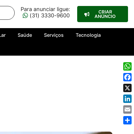
Para anunciar ligue:
CRIAR
(31) 3330-9600
ANÚNCIO
Lar
Saúde
Serviços
Tecnologia
Wha
Fac
X
Link
Emai
Shar