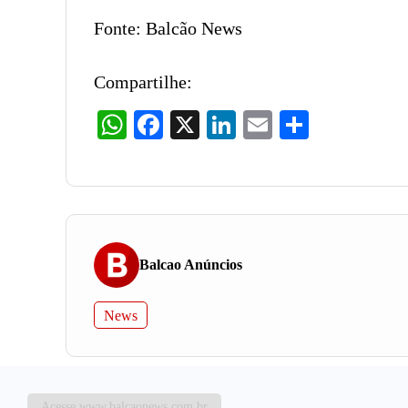
Fonte: Balcão News
Compartilhe:
WhatsApp
Facebook
X
LinkedIn
Email
Share
Balcao Anúncios
News
Acesse www.balcaonews.com.br