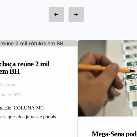
haça reúne 2 mil
s em BH
 Anúncios
osto de 2026
ulgação. COLUNA MG
estaques dos jornais e portais
 da Rede Sindijori MG.
Mega-Sena pod
ça reúne 2…