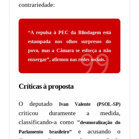
contrariedade:
“A repulsa à PEC da Blindagem está
estampada nos olhos surpresos do
povo, mas a Câmara se esforça a não
enxergar”,
afirmou nas redes sociais.
Críticas à proposta
O deputado
Ivan Valente (PSOL-SP)
criticou duramente a medida,
classificando-a como “
desmoralização do
e acusando o
Parlamento brasileiro”