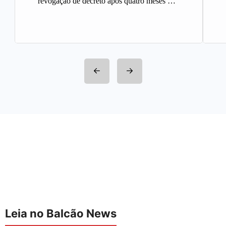
revogação de decreto após quatro meses A
Prefeitura de Belo Horizonte revogou…
Leia no Balcão News