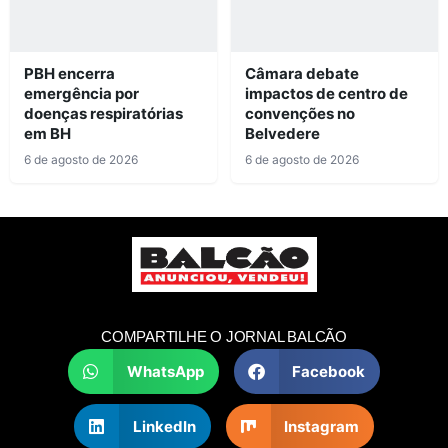
PBH encerra
Câmara debate
emergência por
impactos de centro de
doenças respiratórias
convenções no
em BH
Belvedere
6 de agosto de 2026
6 de agosto de 2026
COMPARTILHE O JORNAL BALCÃO
WhatsApp
Facebook
LinkedIn
Instagram