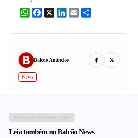
WhatsApp
Facebook
X
LinkedIn
Email
Share
Balcao Anúncios
News
Acesse www.balcaonews.com.br
Leia também no Balcão News