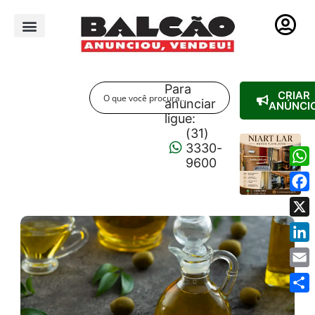
PUBLICIDADE LEGAL
Para
CRIAR
anunciar
ANÚNCI
ligue:
(31)
3330-
9600
Wha
Fac
X
Link
Emai
Shar