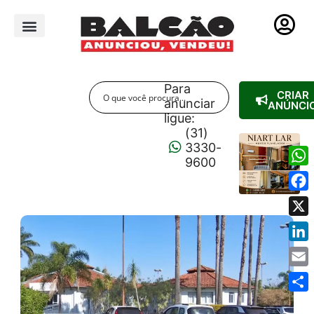
PUBLICIDADE LEGAL
Para
CRIAR
anunciar
ANÚNCI
ligue:
(31)
3330-
9600
Wha
Fac
X
Link
Emai
Shar