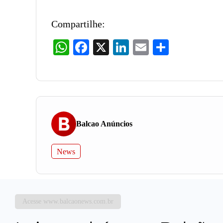
Compartilhe:
WhatsApp
Facebook
X
LinkedIn
Email
Share
Balcao Anúncios
News
Acesse www.balcaonews.com.br