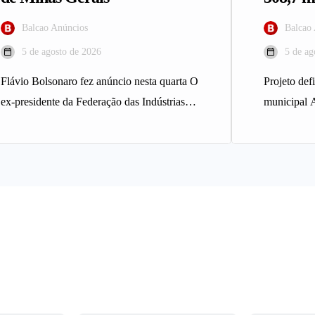
Balcao Anúncios
Balcao
5 de agosto de 2026
5 de ag
Flávio Bolsonaro fez anúncio nesta quarta O
Projeto def
ex-presidente da Federação das Indústrias
municipal 
do Estado de Minas Gerais (Fiemg),…
Horizonte a
Projeto…