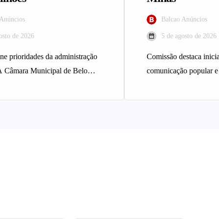
 Anúncios
Balcao Anúncios
osto de 2026
5 de agosto de 2026
ine prioridades da administração
Comissão destaca inicia
A Câmara Municipal de Belo
comunicação popular e
provou, em turno único, o
A Comissão de Direit
Assembleia Legislativ