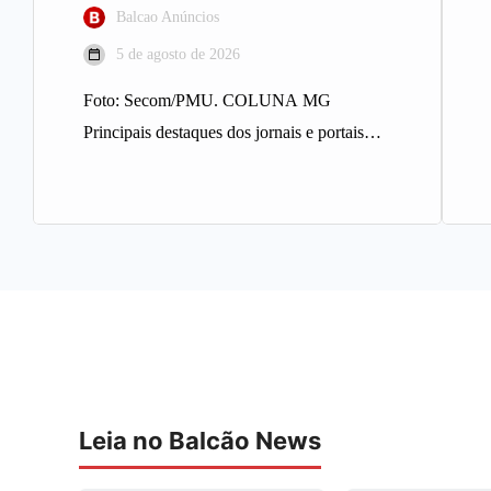
Balcao Anúncios
5 de agosto de 2026
Foto: Secom/PMU. COLUNA MG
Principais destaques dos jornais e portais
integrantes da Rede Sindijori MG. Nova
Estação de…
Leia no Balcão News