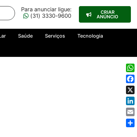
Para anunciar ligue:
CRIAR
(31) 3330-9600
ANÚNCIO
Lar
Saúde
Serviços
Tecnologia
Wha
Fac
X
Link
Emai
Shar