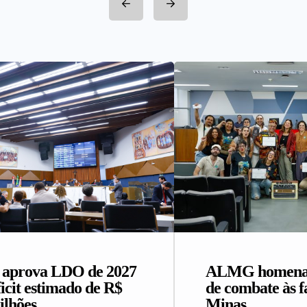
prova LDO de 2027
ALMG homenage
icit estimado de R$
de combate às 
ilhões
Minas