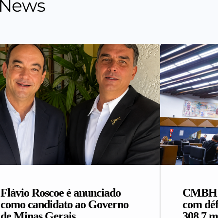
 News
Flávio Roscoe é anunciado
CMBH a
como candidato ao Governo
com déf
de Minas Gerais
308,7 m