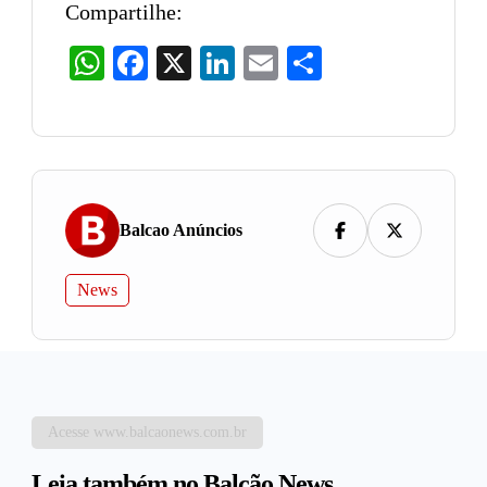
Compartilhe:
WhatsApp
Facebook
X
LinkedIn
Email
Share
Balcao Anúncios
News
Acesse www.balcaonews.com.br
Leia também no Balcão News