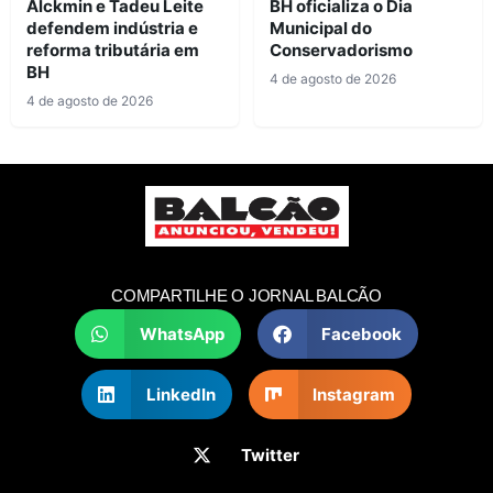
Alckmin e Tadeu Leite
BH oficializa o Dia
defendem indústria e
Municipal do
reforma tributária em
Conservadorismo
BH
4 de agosto de 2026
4 de agosto de 2026
COMPARTILHE O JORNAL BALCÃO
WhatsApp
Facebook
LinkedIn
Instagram
Twitter