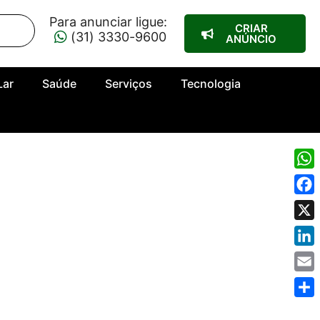
Para anunciar ligue:
CRIAR
(31) 3330-9600
ANÚNCIO
Lar
Saúde
Serviços
Tecnologia
Wha
Fac
X
Link
Emai
Shar