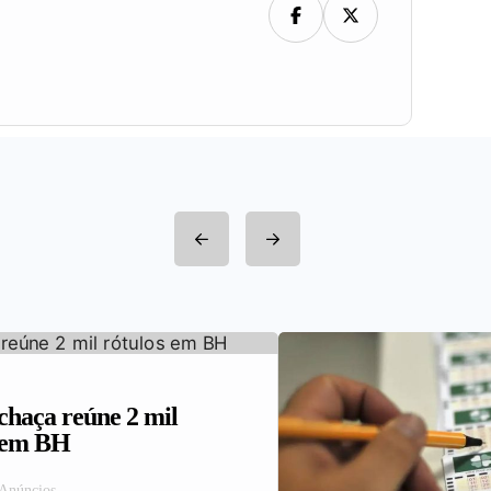
haça reúne 2 mil
s em BH
 Anúncios