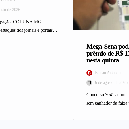
osto de 2026
ulgação. COLUNA MG
estaques dos jornais e portais
 da Rede Sindijori MG.
Mega-Sena pod
ça reúne 2…
prêmio de R$ 1
nesta quinta
Balcao Anúncios
6 de agosto de 2026
Concurso 3041 acumula
sem ganhador da faixa 
Sena sorteia nesta quin