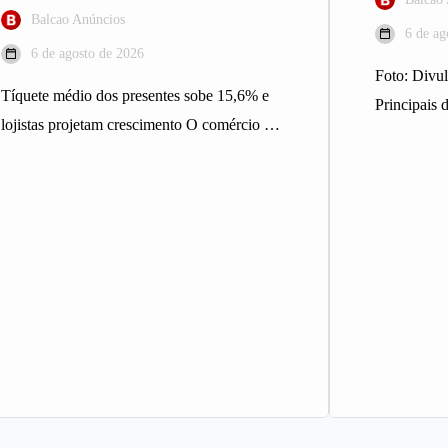
Balcao Anúncios
6 de ag
6 de agosto de 2026
Foto: Div
Tíquete médio dos presentes sobe 15,6% e
Principais d
lojistas projetam crescimento O comércio de
integrantes
Belo Horizonte deve registrar maior…
Expocacha