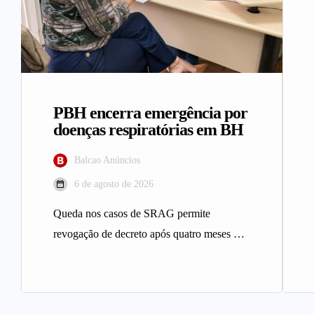
PBH encerra emergência por
doenças respiratórias em BH
Balcao Anúncios
6 de agosto de 2026
Queda nos casos de SRAG permite
revogação de decreto após quatro meses A
Prefeitura de Belo Horizonte revogou…