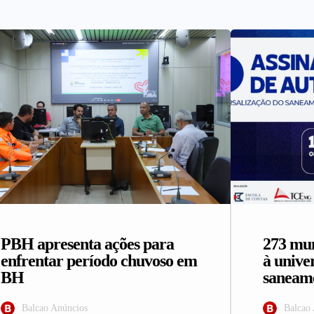
PBH apresenta ações para
273 mun
enfrentar período chuvoso em
à unive
BH
saneame
Balcao Anúncios
Balcao