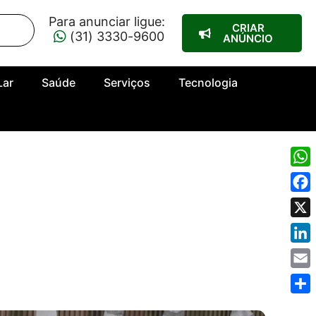
Para anunciar ligue:
CRIAR
(31) 3330-9600
ANÚNCIO
Lar
Saúde
Serviços
Tecnologia
Wha
Fac
X
Link
Emai
Shar