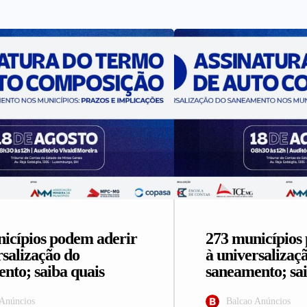
icípios podem aderir
273 municípios
rsalização do
à universalizaç
nto; saiba quais
saneamento; sai
 Anúncios
Balcao Anúncios