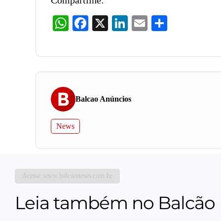
WhatsApp
Facebook
X
LinkedIn
Email
Share
Balcao Anúncios
News
Acesse www.balcaonews.com.br
Leia também no Balcão