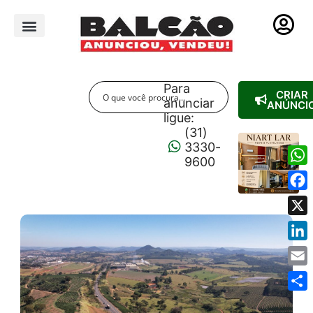
PUBLICIDADE LEGAL
Para
CRIAR
anunciar
ANÚNCI
ligue:
(31)
3330-
9600
Wha
Fac
X
Link
Emai
Shar