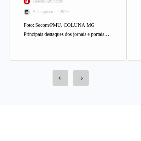
Balcao Anúncios
5 de agosto de 2026
Foto: Secom/PMU. COLUNA MG
Principais destaques dos jornais e portais
integrantes da Rede Sindijori MG. Nova
Estação de…