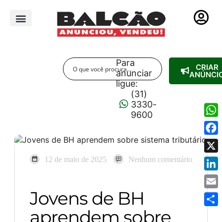
PUBLICIDADE LEGAL
Para
CRIAR
anunciar
ANÚNCI
ligue:
(31)
3330-
9600
Wha
Fac
X
12 de maio de 2025
Nenhum comentário
Link
Jovens de BH
Emai
aprendem sobre
Shar