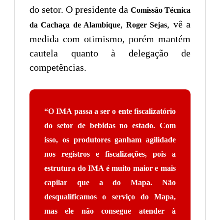
do setor. O presidente da
Comissão Técnica
,
, vê a
da Cachaça de Alambique
Roger Sejas
medida com otimismo, porém mantém
cautela quanto à delegação de
competências.
“O IMA passa a ser o ente fiscalizatório
do setor de bebidas no estado. Com
isso, os produtores ganham agilidade
nos registros e fiscalizações, pois a
estrutura do IMA é muito maior e mais
capilar que a do Mapa. Não
desqualificamos o serviço do Mapa,
mas ele não consegue atender à