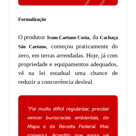
Formalização
O produtor
, da
Ivam Caetano Costa
Cachaça
, começou praticamente do
São Caetano
zero, em terras arrendadas. Hoje, já com
propriedade e equipamentos adequados,
vê na lei estadual uma chance de
reduzir a concorrência desleal.
“Foi muito difícil regularizar, precisei
vencer burocracias ambientais, do
Mapa e da Receita Federal. Mas
consegui. Acredito que agora vai