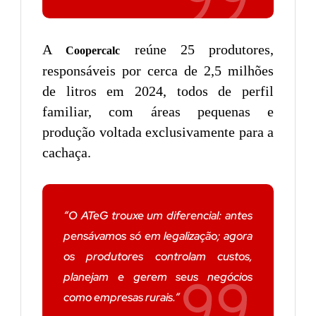
A
reúne 25 produtores,
Coopercalc
responsáveis por cerca de 2,5 milhões
de litros em 2024, todos de perfil
familiar, com áreas pequenas e
produção voltada exclusivamente para a
cachaça.
“O ATeG trouxe um diferencial: antes
pensávamos só em legalização; agora
os produtores controlam custos,
planejam e gerem seus negócios
como empresas rurais.”