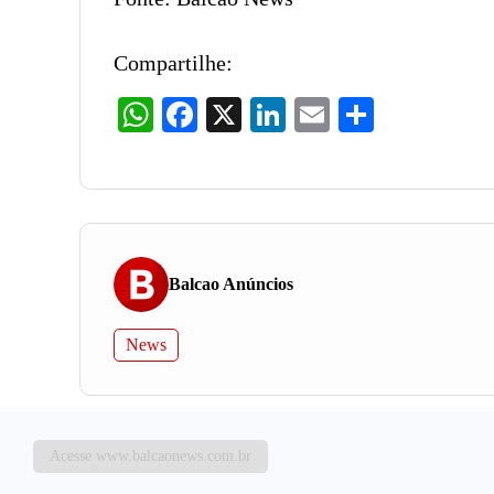
Compartilhe:
WhatsApp
Facebook
X
LinkedIn
Email
Share
Balcao Anúncios
News
Acesse www.balcaonews.com.br