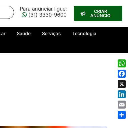
Para anunciar ligue:
CRIAR
(31) 3330-9600
ANÚNCIO
Lar
Saúde
Serviços
Tecnologia
Wha
Fac
X
Link
Emai
Shar