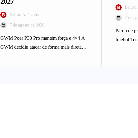
2027
Balcao
Balcao Anúncios
7 de ag
7 de agosto de 2026
Parou de pr
GWM Poer P30 Pro mantém força e 4×4 A
futebol Te
GWM decidiu atacar de forma mais direta o
de futebo
mercado…