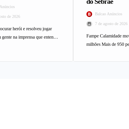
do Sebrae
 Anúncios
Balcao Anúncios
osto de 2026
7 de agosto de 2026
ocurar herói e resolveu jogar
Fampe Calamidade mo
m gente na imprensa que entende
milhões Mais de 950 p
l do mesmo…
Minas Gerais afetados 
climáticos…