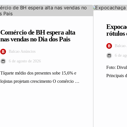
Expocac
Comércio de BH espera alta
rótulo
nas vendas no Dia dos Pais
Balcao
Balcao Anúncios
6 de ag
6 de agosto de 2026
Foto: Div
Tíquete médio dos presentes sobe 15,6% e
Principais d
lojistas projetam crescimento O comércio de
integrantes
Belo Horizonte deve registrar maior…
Expocacha