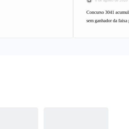
6 de agosto de 2026
Concurso 3041 acumula
sem ganhador da faixa 
Sena sorteia nesta quin