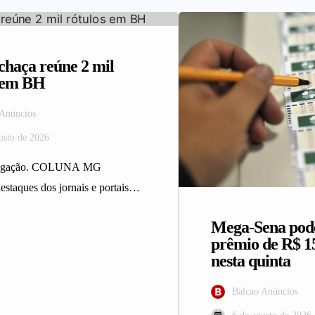
haça reúne 2 mil
s em BH
 Anúncios
osto de 2026
ulgação. COLUNA MG
estaques dos jornais e portais
 da Rede Sindijori MG.
Mega-Sena pod
ça reúne 2…
prêmio de R$ 1
nesta quinta
Balcao Anúncios