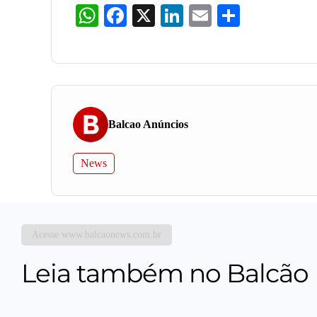
WhatsApp
Facebook
X
LinkedIn
Email
Share
Balcao Anúncios
News
Acesse www.balcaonews.com.br
Leia também no Balcão