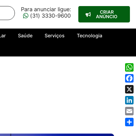
Para anunciar ligue:
CRIAR
(31) 3330-9600
ANÚNCIO
Lar
Saúde
Serviços
Tecnologia
Wha
Fac
X
Link
Emai
Shar