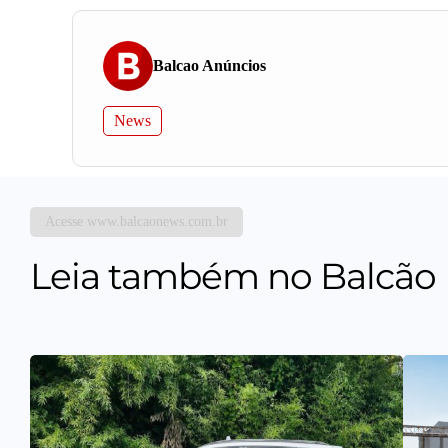
Balcao Anúncios
News
Acesse www.balcaonews.com.br
Leia também no Balcão