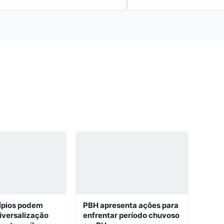
climáticos…
ípios podem
PBH apresenta ações para
niversalização
enfrentar período chuvoso