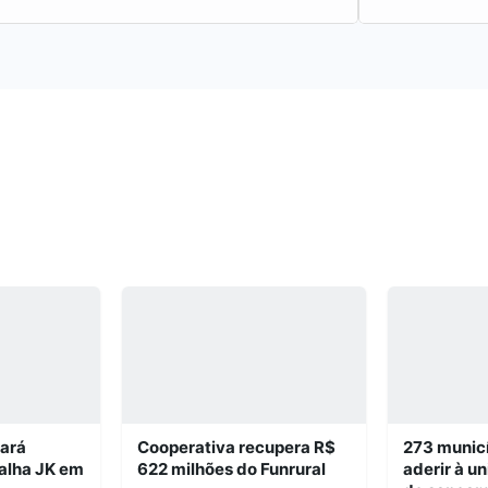
iará
Cooperativa recupera R$
273 munic
alha JK em
622 milhões do Funrural
aderir à u