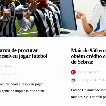
arou de procurar
Mais de 950 e
resolveu jogar futebol
obtêm crédito 
do Sebrae
 Anúncios
Balcao Anúncios
osto de 2026
7 de agosto de 2026
ocurar herói e resolveu jogar
Fampe Calamidade mo
m gente na imprensa que entende
milhões Mais de 950 p
l do mesmo…
Minas Gerais afetados 