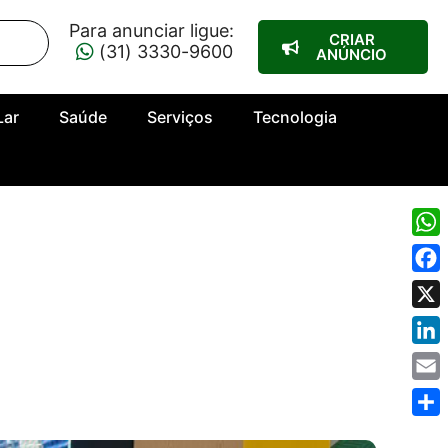
Para anunciar ligue:
CRIAR
(31) 3330-9600
ANÚNCIO
Lar
Saúde
Serviços
Tecnologia
Wha
Fac
X
Link
Emai
Shar