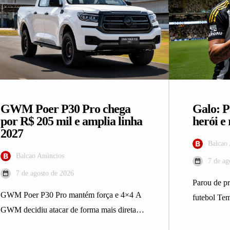
GWM Poer P30 Pro chega
Galo: P
por R$ 205 mil e amplia linha
herói e 
2027
Balcao
Balcao Anúncios
7 de ag
7 de agosto de 2026
Parou de pr
GWM Poer P30 Pro mantém força e 4×4 A
futebol Te
GWM decidiu atacar de forma mais direta o
de futebo
mercado…