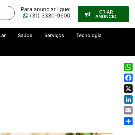
Para anunciar ligue:
CRIAR
(31) 3330-9600
ANÚNCIO
Lar
Saúde
Serviços
Tecnologia
Wha
Fac
X
Link
Emai
Shar