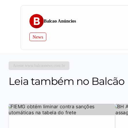
Balcao Anúncios
News
Acesse www.balcaonews.com.br
Leia também no Balcão