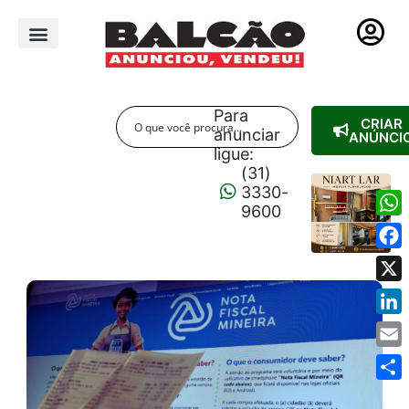
PUBLICIDADE LEGAL
Para
CRIAR
anunciar
ANÚNCI
ligue:
(31)
3330-
9600
Wha
Fac
X
Link
Emai
Shar