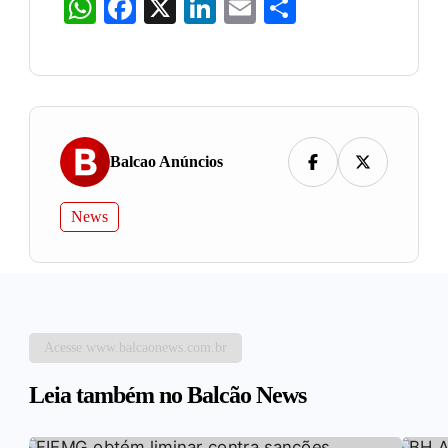
WhatsApp
Facebook
X
LinkedIn
Email
Share
Balcao Anúncios
News
Acesse www.balcaonews.com.br
Leia também no Balcão News