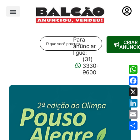
PUBLICIDADE LEGAL
Para
CRIAR
anunciar
ANÚNCI
ligue:
(31)
3330-
9600
Wha
Fac
X
Link
Emai
Shar