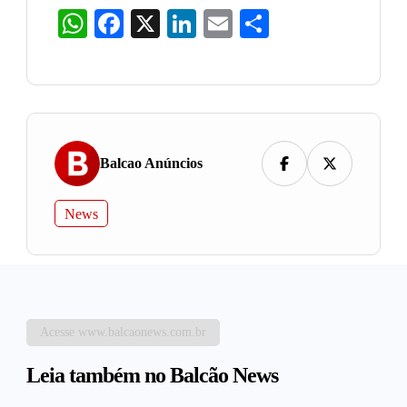
WhatsApp
Facebook
X
LinkedIn
Email
Share
Balcao Anúncios
News
Acesse www.balcaonews.com.br
Leia também no Balcão News