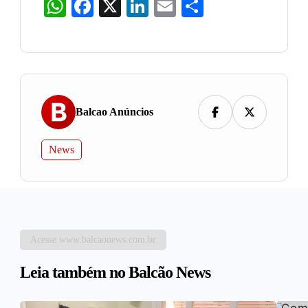
WhatsApp
Facebook
X
LinkedIn
Email
Share
Balcao Anúncios
News
Acesse www.balcaonews.com.br
Leia também no Balcão News