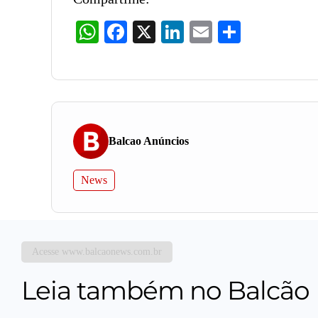
WhatsApp
Facebook
X
LinkedIn
Email
Share
Balcao Anúncios
News
Acesse www.balcaonews.com.br
Leia também no Balcão