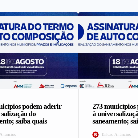
icípios podem aderir
273 municípios
rsalização do
à universalizaç
nto; saiba quais
saneamento; sai
 Anúncios
Balcao Anúncios