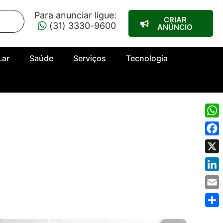
Para anunciar ligue:
CRIAR
(31) 3330-9600
ANÚNCIO
Lar
Saúde
Serviços
Tecnologia
Wha
Fac
X
Link
Emai
Shar