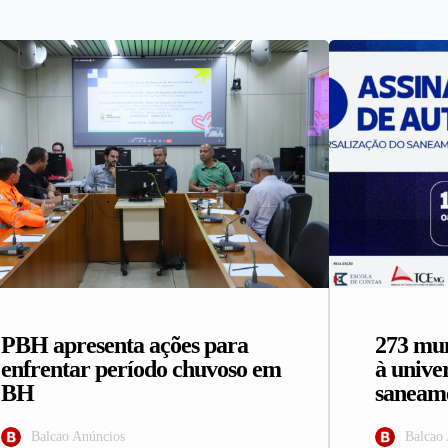
PBH apresenta ações para
273 mun
enfrentar período chuvoso em
à unive
BH
saneame
Balcao Anúncios
Balcao