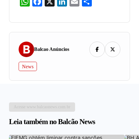
WhatsApp
Facebook
X
LinkedIn
Email
Share
Balcao Anúncios
News
Acesse www.balcaonews.com.br
Leia também no Balcão News