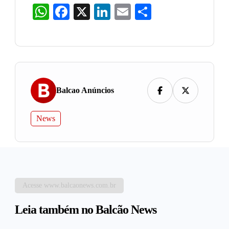
WhatsApp
Facebook
X
LinkedIn
Email
Share
Balcao Anúncios
News
Acesse www.balcaonews.com.br
Leia também no Balcão News