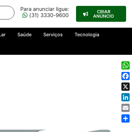
Para anunciar ligue:
CRIAR
(31) 3330-9600
ANÚNCIO
Lar
Saúde
Serviços
Tecnologia
Wha
Fac
X
Link
Emai
Shar