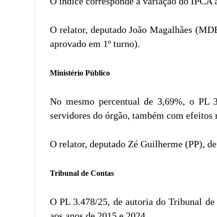
O índice corresponde à variação do IPCA a
O relator, deputado João Magalhães (MDB
aprovado em 1º turno).
Ministério Público
No mesmo percentual de 3,69%, o PL 3.2
servidores do órgão, também com efeitos r
O relator, deputado Zé Guilherme (PP), de
Tribunal de Contas
O PL 3.478/25, de autoria do Tribunal de
aos anos de 2015 e 2024.