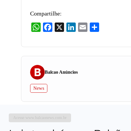
Compartilhe:
WhatsApp
Facebook
X
LinkedIn
Email
Share
Balcao Anúncios
News
Acesse www.balcaonews.com.br