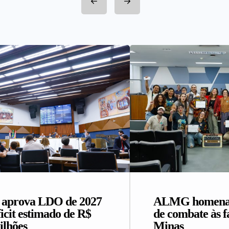
prova LDO de 2027
ALMG homenage
icit estimado de R$
de combate às 
ilhões
Minas