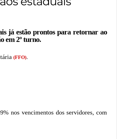
gãos estaduais
ais já estão prontos para retornar ao
o em 2º turno.
tária
.
(FFO)
3,69% nos vencimentos dos servidores, com