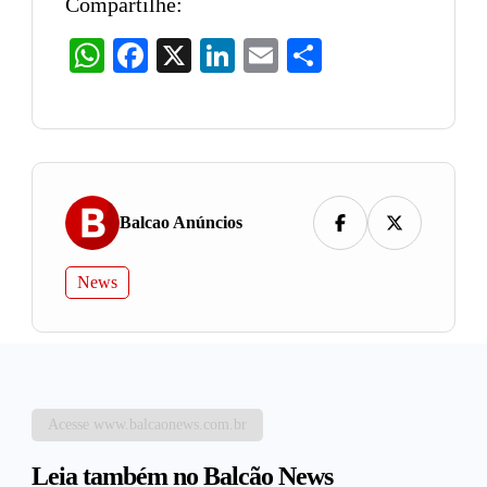
Compartilhe:
WhatsApp
Facebook
X
LinkedIn
Email
Share
Balcao Anúncios
News
Acesse www.balcaonews.com.br
Leia também no Balcão News