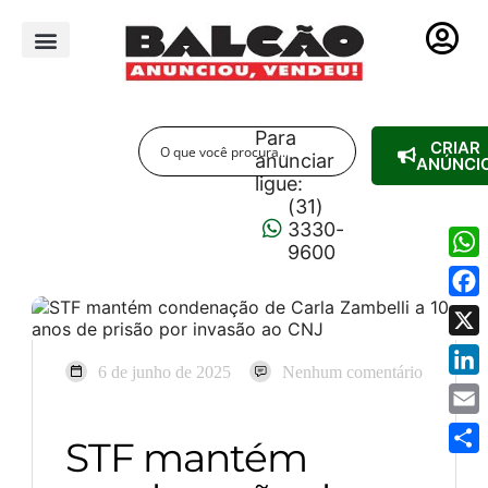
PUBLICIDADE LEGAL
Para
CRIAR
anunciar
ANÚNCI
ligue:
(31)
3330-
9600
Wha
Fac
X
6 de junho de 2025
Nenhum comentário
Link
Emai
STF mantém
Shar