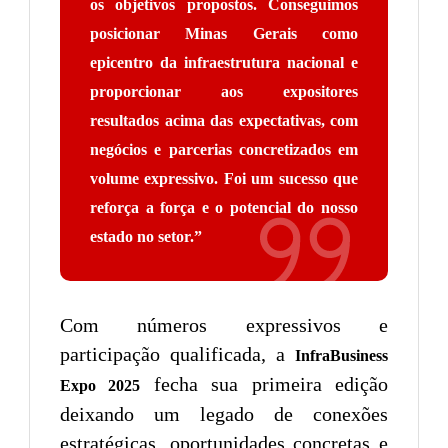
os objetivos propostos. Conseguimos
posicionar Minas Gerais como
epicentro da infraestrutura nacional e
proporcionar aos expositores
resultados acima das expectativas, com
negócios e parcerias concretizados em
volume expressivo. Foi um sucesso que
reforça a força e o potencial do nosso
estado no setor.”
Com números expressivos e
participação qualificada, a
InfraBusiness
fecha sua primeira edição
Expo 2025
deixando um legado de conexões
estratégicas, oportunidades concretas e