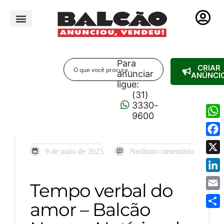
PUBLICIDADE LEGAL
Para
CRIAR
anunciar
ANÚNCI
ligue:
(31)
3330-
9600
Wha
Fac
9 de maio de 2025
Nenhum comentário
X
Link
Tempo verbal do
Emai
amor – Balcão
Shar