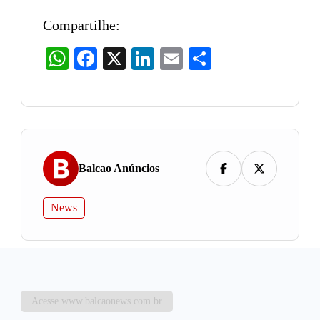
Compartilhe:
WhatsApp
Facebook
X
LinkedIn
Email
Share
Balcao Anúncios
News
Acesse www.balcaonews.com.br