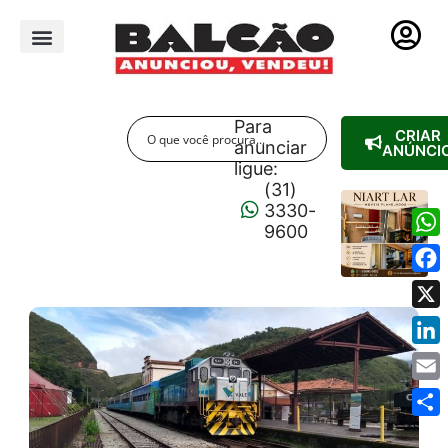
PUBLICIDADE LEGAL
Para
CRIAR
anunciar
ANÚNCI
ligue:
(31)
3330-
9600
Wha
Fac
X
Link
Emai
Shar