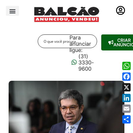
PUBLICIDADE LEGAL
Para
CRIAR
anunciar
ANÚNCI
ligue:
(31)
3330-
9600
Wha
Fac
X
Link
Emai
Shar