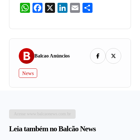
WhatsApp
Facebook
X
LinkedIn
Email
Share
Balcao Anúncios
News
Acesse www.balcaonews.com.br
Leia também no Balcão News