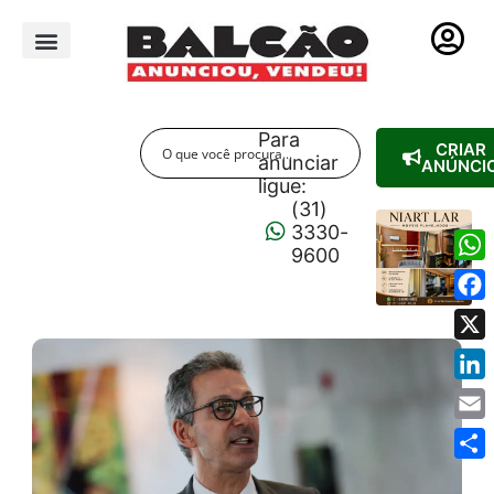
PUBLICIDADE LEGAL
Para
CRIAR
anunciar
ANÚNCI
ligue:
(31)
3330-
9600
Wha
Fac
X
Link
Emai
Shar